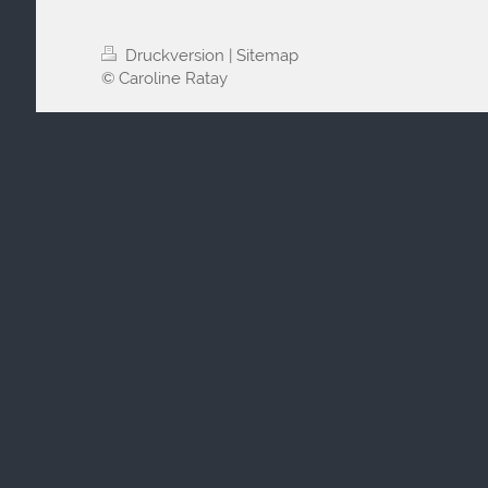
Druckversion
|
Sitemap
© Caroline Ratay